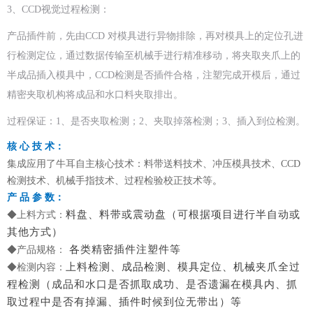
3、CCD视觉过程检测：
产品插件前，先由CCD 对模具进行异物排除，再对模具上的定位孔进
行检测定位，通过数据传输至机械手进行精准移动，将夹取夹爪上的
半成品插入模具中，CCD检测是否插件合格，注塑完成开模后，通过
精密夹取机构将成品和水口料夹取排出。
过程保证：1、是否夹取检测；2、夹取掉落检测；3、插入到位检测。
核 心 技 术
：
集成应用了牛耳自主核心技术：料带送料技术、冲压模具技术、CCD
检测技术、机械手指技术、过程检验校正技术等
。
产 品 参 数：
料盘、料带或震动盘（可根据项目进行半自动或
◆上料方式：
其他方式）
各类精密插件注塑件等
◆产品规格：
上料检测、成品检测、模具定位、机械夹爪全过
◆检测内容：
程检测（成品和水口是否抓取成功、是否遗漏在模具内、抓
取过程中是否有掉漏、插件时候到位无带出）等